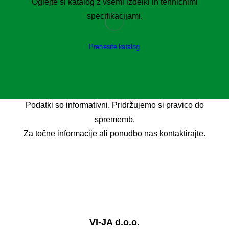
Oglejte si katalog z vsemi izdelki in tehničnimi
specifikacijami.
Prenesite katalog
Podatki so informativni. Pridržujemo si pravico do
sprememb.
Za točne informacije ali ponudbo nas kontaktirajte.
VI-JA d.o.o.