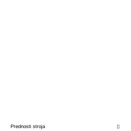
Proizvedeno v Sloveniji
E-trgovina
Hiter odziv na
povpraševanje
prodaja@vija.si
Možnost izdelave po meri
Iskanje
Opis
Prednosti stroja